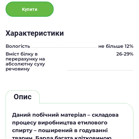
Купити
Характеристики
Вологість
не більше 12%
Вміст білку в
26-29%
перерахунку на
абсолютну суху
речовину
Опис
Даний побічний матеріал – складова
процесу виробництва етилового
спирту – поширений в годуванні
тварин. Барда багата клітковиною,