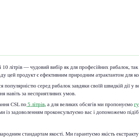
 10 літрів — чудовий вибір як для професійних рибалок, так
у цей продукт є ефективним природним атрактантом для ко
я популярністю серед рибалок завдяки своїй швидкій дії у в
ня навіть за несприятливих умов.
ання CSL по
5 літрів
, а для великих обсягів ми пропонуємо
гу
и із задоволенням проконсультуємо вас і допоможемо підіб
народним стандартам якості. Ми гарантуємо якість екстракту