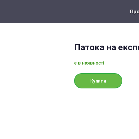
Про
Патока на експ
є в наявності
Купити