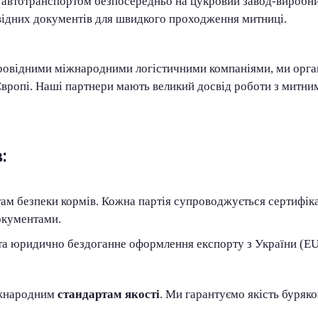
 автотранспортом безпосередньо на цукровий завод-виробн
відних документів для швидкого проходження митниці.
провідними міжнародними логістичними компаніями, ми орга
вропі. Наші партнери мають великий досвід роботи з митним
:
ам безпеки кормів. Кожна партія супроводжується сертифіка
окументами.
та юридично бездоганне оформлення експорту з України (EUR
іжнародним
стандартам якості
. Ми гарантуємо якість буряко