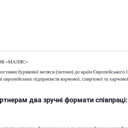
 ТОВ «МАЛЯС»
ставки бурякової меляси (патоки) до країн Європейського
ні європейських підприємств кормової, спиртової та харчов
тнерам два зручні формати співпраці: