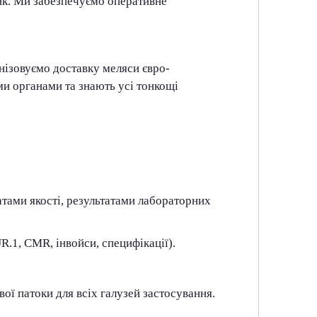
ик. Ми забезпечуємо оперативне
нізовуємо доставку меляси євро-
и органами та знають усі тонкощі
тами якості, результатами лабораторних
.1, CMR, інвойси, специфікації).
вої патоки для всіх галузей застосування.