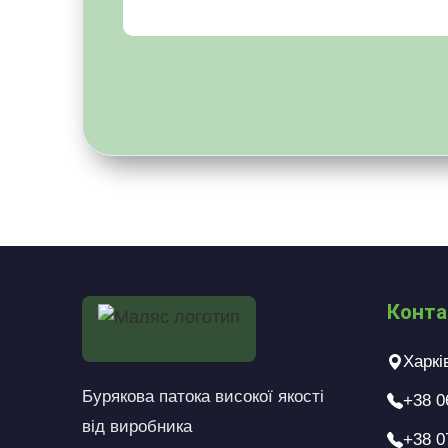
Конта
Харкі
Бурякова патока високої якості
+38 0
від виробника
+38 0