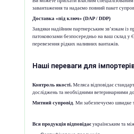
Ви можете приїхати власним спеціалізованим
завантаження та надаємо повний пакет супро
Доставка «під ключ» (DAP / DDP)
Завдяки надійним партнерським зв’язкам із 
патоковозами безпосередньо на ваш склад у Є
перевезення рідких наливних вантажів.
Наші переваги для імпортерів
Контроль якості.
Меляса відповідає стандарт
досліджень та необхідними ветеринарними д
Митний супровід
. Ми забезпечуємо швидке 
Вся продукція відповідає
українським та м